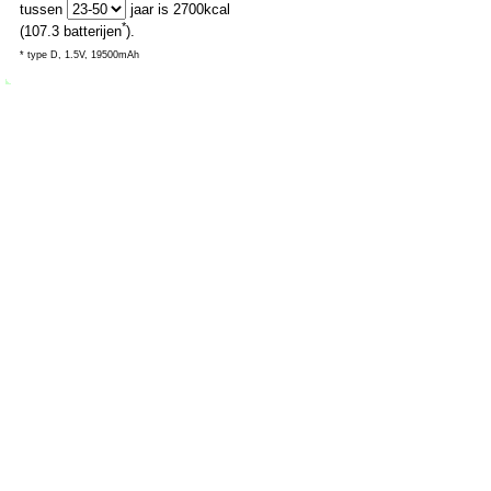
tussen
jaar is
2700
kcal
*
(
107.3
batterijen
).
* type D, 1.5V, 19500mAh