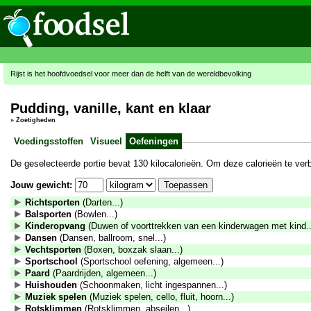
Rijst is het hoofdvoedsel voor meer dan de helft van de wereldbevolking
Pudding, vanille, kant en klaar
»
Zoetigheden
Voedingsstoffen
Visueel
Oefeningen
De geselecteerde portie bevat 130 kilocalorieën. Om deze calorieën te ve
Jouw gewicht:
Richtsporten
(Darten...)
Balsporten
(Bowlen...)
Kinderopvang
(Duwen of voorttrekken van een kinderwagen met kind..
Dansen
(Dansen, ballroom, snel...)
Vechtsporten
(Boxen, boxzak slaan...)
Sportschool
(Sportschool oefening, algemeen...)
Paard
(Paardrijden, algemeen...)
Huishouden
(Schoonmaken, licht ingespannen...)
Muziek spelen
(Muziek spelen, cello, fluit, hoorn...)
Rotsklimmen
(Rotsklimmen, abseilen...)