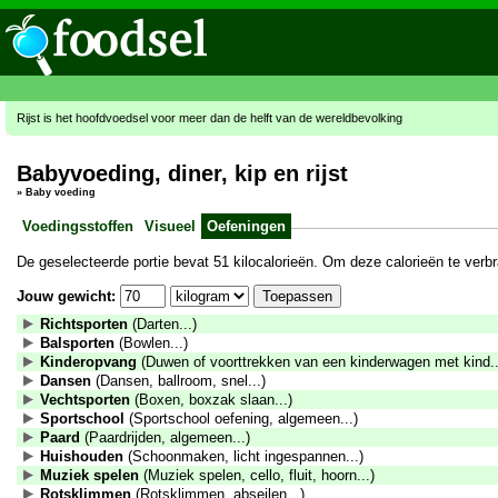
Rijst is het hoofdvoedsel voor meer dan de helft van de wereldbevolking
Babyvoeding, diner, kip en rijst
»
Baby voeding
Voedingsstoffen
Visueel
Oefeningen
De geselecteerde portie bevat 51 kilocalorieën. Om deze calorieën te ver
Jouw gewicht:
Richtsporten
(Darten...)
Balsporten
(Bowlen...)
Kinderopvang
(Duwen of voorttrekken van een kinderwagen met kind..
Dansen
(Dansen, ballroom, snel...)
Vechtsporten
(Boxen, boxzak slaan...)
Sportschool
(Sportschool oefening, algemeen...)
Paard
(Paardrijden, algemeen...)
Huishouden
(Schoonmaken, licht ingespannen...)
Muziek spelen
(Muziek spelen, cello, fluit, hoorn...)
Rotsklimmen
(Rotsklimmen, abseilen...)